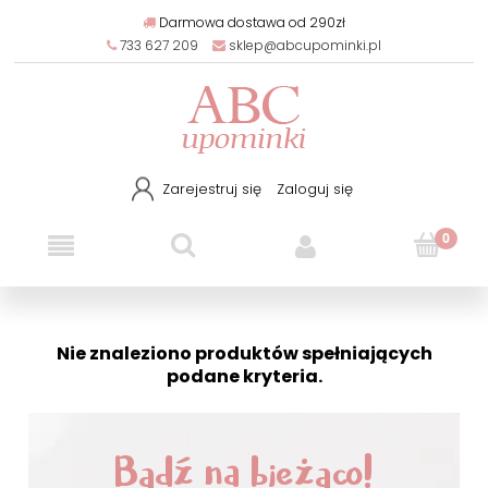
Darmowa dostawa od 290zł
733 627 209
sklep@abcupominki.pl
Zarejestruj się
Zaloguj się
Nie znaleziono produktów spełniających
podane kryteria.
Bądź na bieżąco!