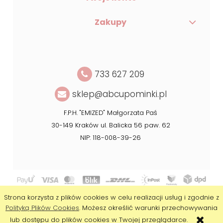
Zakupy
733 627 209
sklep@abcupominki.pl
F.P.H. "EMIZED" Małgorzata Paś
30-149 Kraków ul. Balicka 56 paw. 62
NIP: 118-008-39-26
Copyright © 2020 ABC Upominki
Strona korzysta z plików cookies w celu realizacji usług i zgodnie z
Realizacja:
Agencja Interaktywna DesignOrka
|
Sklep internetowy
Polityką Plików Cookies
. Możesz określić warunki przechowywania
Shoper.pl
lub dostępu do plików cookies w Twojej przeglądarce.