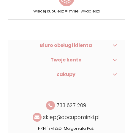
Więcej kupujesz = mniej wydajesz!
Biuro obsługi klienta
Twoje konto
Zakupy
733 627 209
sklep@abcupominki.pl
F.P.H. "EMIZED" Małgorzata Paś