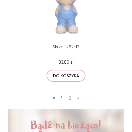
Skrzat 262-12
33,80 zł
DO KOSZYKA
«
1
2
»
Bądź na bieżąco!