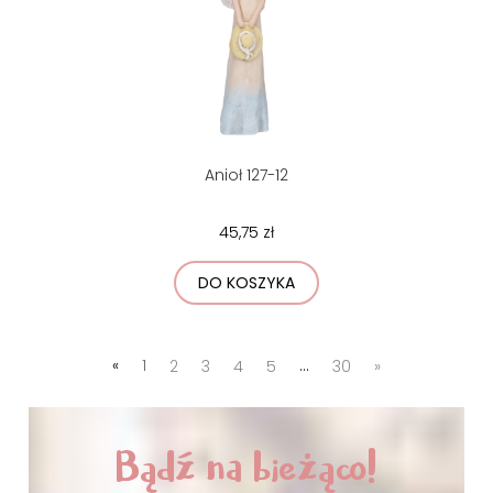
Anioł 127-12
45,75 zł
DO KOSZYKA
«
1
2
3
4
5
...
30
»
Bądź na bieżąco!