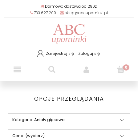
Darmowa dostawa od 290zł
733 627 209
sklep@abcupominki.pl
Zarejestruj się
Zaloguj się
OPCJE PRZEGLĄDANIA
Kategorie: Anioły gipsowe
Cena: (wybierz)