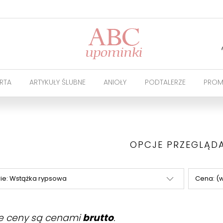
RTA
ARTYKUŁY ŚLUBNE
ANIOŁY
PODTALERZE
PROM
OPCJE PRZEGLĄD
ie: Wstążka rypsowa
Cena: (
e ceny są cenami
brutto
.