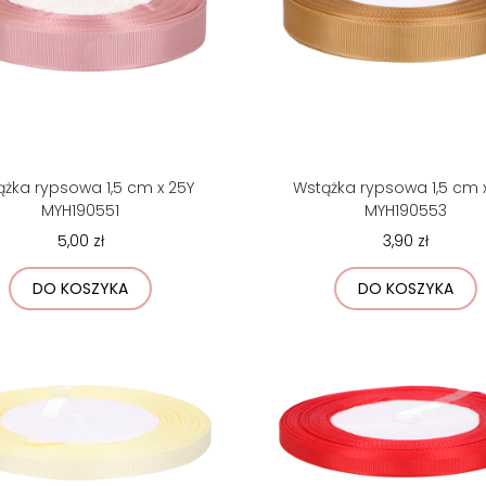
żka rypsowa 1,5 cm x 25Y
Wstążka rypsowa 1,5 cm 
MYH190551
MYH190553
5,00 zł
3,90 zł
DO KOSZYKA
DO KOSZYKA