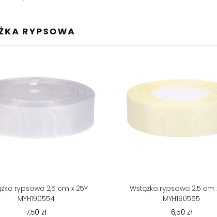
ŻKA RYPSOWA
żka rypsowa 2,5 cm x 25Y
Wstążka rypsowa 2,5 cm 
MYH190554
MYH190555
7,50 zł
6,50 zł