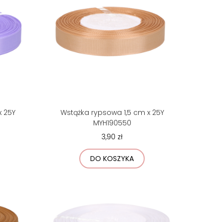
x 25Y
Wstążka rypsowa 1,5 cm x 25Y
MYH190550
3,90 zł
DO KOSZYKA