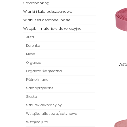
Scrapbooking
Wianki i kule bukszpanowe
Wianuszki ozdobne, bazie
Wstążki i materiały dekoracyjne
Juta
Koronka
Mesh
Organza
Wstą
Organza świąteczna
Płótno lniane
Samoprzylepne
Siatka
Sznurek dekoracyjny
Wstążka atłasowa/satynowa
Wstążka juta