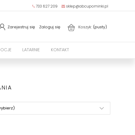
733 627 209
sklep@abcupominki.pl
Zarejestruj się
Zaloguj się
Koszyk:
(pusty)
OCJE
LATARNIE
KONTAKT
ANIA
wybierz)