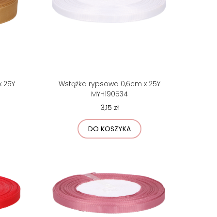
x 25Y
Wstążka rypsowa 0,6cm x 25Y
MYH190534
3,15 zł
DO KOSZYKA