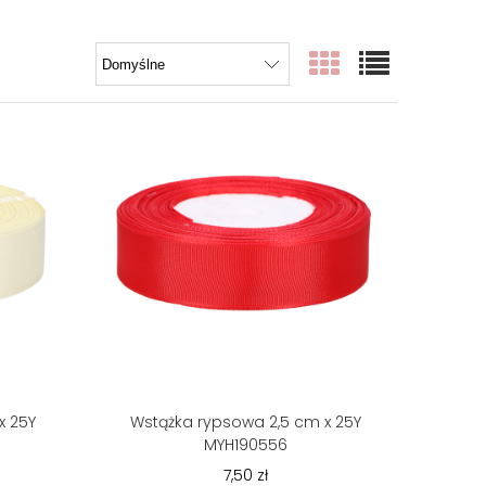
x 25Y
Wstążka rypsowa 2,5 cm x 25Y
MYH190556
7,50 zł