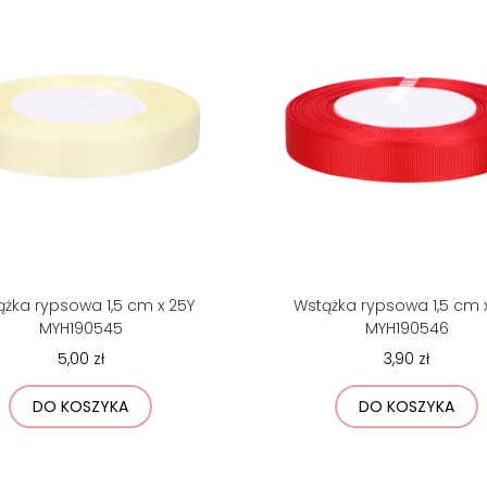
żka rypsowa 1,5 cm x 25Y
Wstążka rypsowa 1,5 cm 
MYH190545
MYH190546
5,00 zł
3,90 zł
DO KOSZYKA
DO KOSZYKA