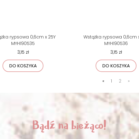
ążka rypsowa 0,6cm x 25Y
Wstążka rypsowa 0,6cm x
MYH190535
MYH190536
3,15 zł
3,15 zł
DO KOSZYKA
DO KOSZYKA
«
1
2
»
Bądź na bieżąco!