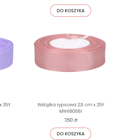
DO KOSZYKA
x 25Y
Wstążka rypsowa 2,5 cm x 25Y
MYH190561
7,50 zł
DO KOSZYKA