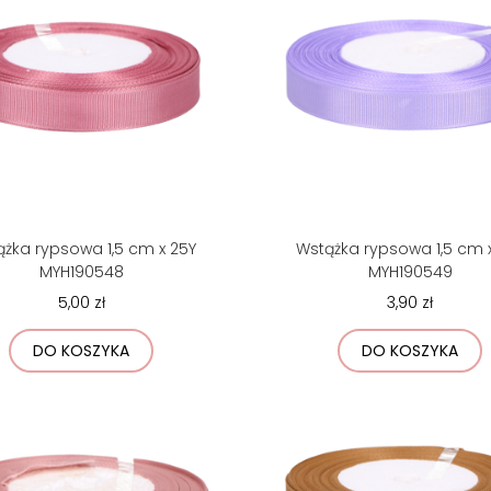
żka rypsowa 1,5 cm x 25Y
Wstążka rypsowa 1,5 cm 
MYH190548
MYH190549
5,00 zł
3,90 zł
DO KOSZYKA
DO KOSZYKA