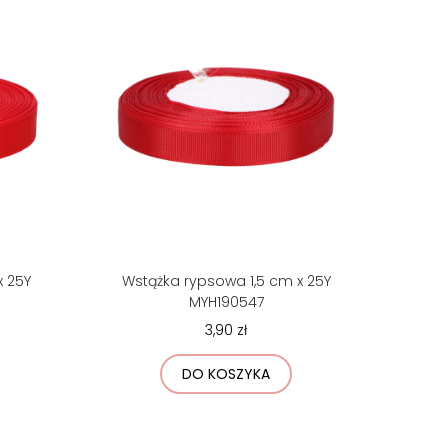
x 25Y
Wstążka rypsowa 1,5 cm x 25Y
MYH190547
3,90 zł
DO KOSZYKA