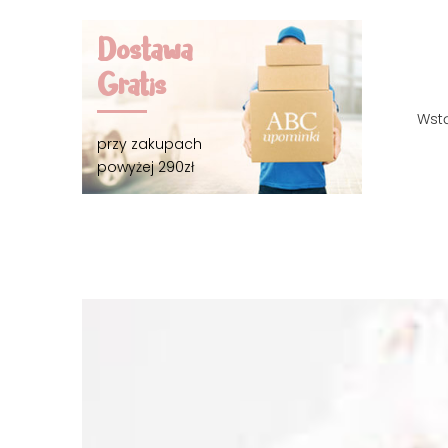
Dostawa
Gratis
Wst
przy zakupach
powyżej 290zł