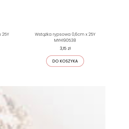
 25Y
Wstążka rypsowa 0,6cm x 25Y
MYH190538
3,15 zł
DO KOSZYKA