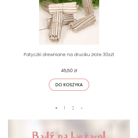
Patyczki drewniane na druciku złote 30szt
45,50 zł
DO KOSZYKA
«
1
2
»
Bądź na bieżąco!