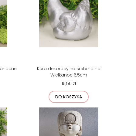
lkanocne
Kura dekoracyjna srebrna na
Wielkanoc 6,5cm
15,50 zł
DO KOSZYKA