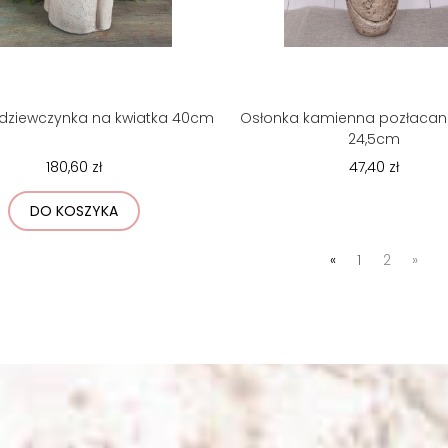
dziewczynka na kwiatka 40cm
Osłonka kamienna pozłaca
24,5cm
180,60 zł
47,40 zł
DO KOSZYKA
«
1
2
»