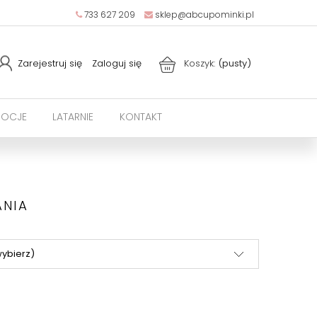
733 627 209
sklep@abcupominki.pl
Zarejestruj się
Zaloguj się
Koszyk:
(pusty)
OCJE
LATARNIE
KONTAKT
ANIA
wybierz)