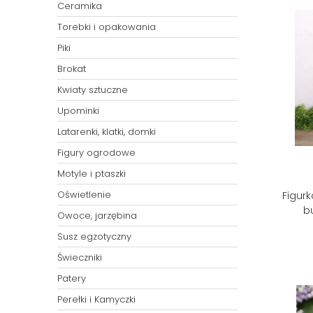
Ceramika
Torebki i opakowania
Piki
Brokat
Kwiaty sztuczne
Upominki
Latarenki, klatki, domki
Figury ogrodowe
Motyle i ptaszki
Oświetlenie
Figur
b
Owoce, jarzębina
Susz egzotyczny
Świeczniki
Patery
Perełki i Kamyczki