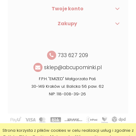
Twoje konto
Zakupy
733 627 209
sklep@abcupominki.pl
F.P.H. "EMIZED" Małgorzata Paś
30-149 Kraków ul. Balicka 56 paw. 62
NIP: 118-008-39-26
Copyright © 2020 ABC Upominki
Strona korzysta z plików cookies w celu realizacji usług i zgodnie z
Realizacja:
Agencja Interaktywna DesignOrka
|
Sklep internetowy