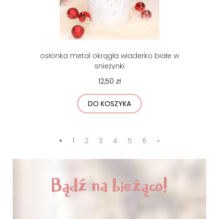
osłonka metal okrągła wiaderko białe w
snieżynki
12,50 zł
DO KOSZYKA
«
1
2
3
4
5
6
»
Bądź na bieżąco!