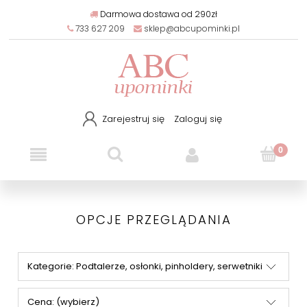
Darmowa dostawa od 290zł
733 627 209
sklep@abcupominki.pl
Zarejestruj się
Zaloguj się
OPCJE PRZEGLĄDANIA
Kategorie: Podtalerze, osłonki, pinholdery, serwetniki
Cena: (wybierz)