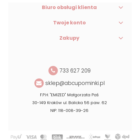
Biuro obsługi klienta
Twoje konto
Zakupy
733 627 209
sklep@abcupominki.pl
F.P.H. "EMIZED" Małgorzata Paś
30-149 Kraków ul. Balicka 56 paw. 62
NIP: 118-008-39-26