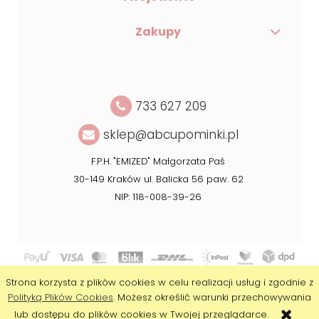
Zakupy
733 627 209
sklep@abcupominki.pl
F.P.H. "EMIZED" Małgorzata Paś
30-149 Kraków ul. Balicka 56 paw. 62
NIP: 118-008-39-26
Copyright © 2020 ABC Upominki
Strona korzysta z plików cookies w celu realizacji usług i zgodnie z
Realizacja:
Agencja Interaktywna DesignOrka
|
Sklep internetowy
Polityką Plików Cookies
. Możesz określić warunki przechowywania
Shoper.pl
lub dostępu do plików cookies w Twojej przeglądarce.