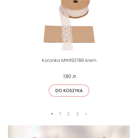
Koronka MYH192786 krem
7,80 zł
DO KOSZYKA
«
1
2
3
»