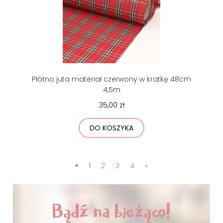
Płótno juta materiał czerwony w kratkę 48cm
4,5m
35,00 zł
DO KOSZYKA
«
1
2
3
4
»
Bądź na bieżąco!