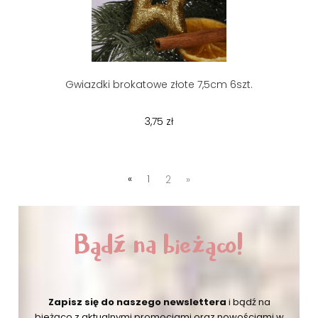
Gwiazdki brokatowe złote 7,5cm 6szt.
3,75 zł
«
1
2
»
Bądź na bieżąco!
Zapisz się do naszego newslettera
i bądź na
bieżąco
z aktualnymi promocjami oraz nowościami w