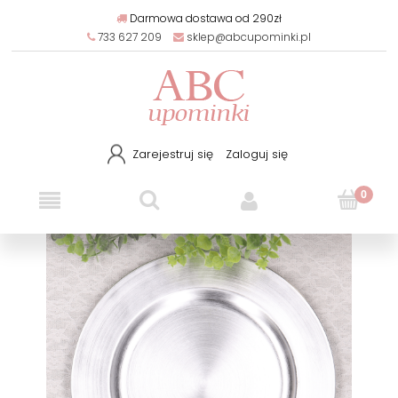
Darmowa dostawa od 290zł
733 627 209
sklep@abcupominki.pl
Zarejestruj się
Zaloguj się