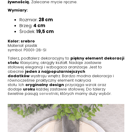
żywnością.
Zalecane mycie ręczne.
Wymiary:
Rozmiar:
28 cm
Brzeg:
4 cm
Środek:
19,5 cm
Kolor: srebro
Materiał: plastik
symbol: P0001-28-SI
Talerz, podtalerz dekoracyjny to
piękny element dekoracji
stołu
. Klasyczny, okrągły kształt. Nadaje zastawie
stołowej elegancji i wzbogaca aranżacje. Jest to
obecnie
jeden z najpopularniejszych
dodatków
wystroju wnętrz. Bardzo modna dekoracja i
równocześnie praktyczny element nakrycia
stołu. Ich
oryginalny
design
przyciąga wzrok oraz
dodaje
uroku
każdej zastawie stołowej. Do talerzy
świetnie pasują
serwetniki
, których mamy duży wybór.