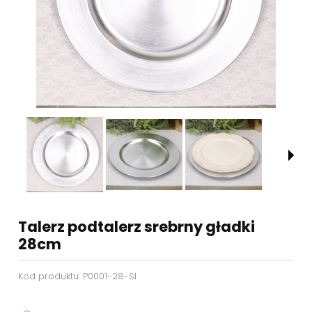
Talerz podtalerz srebrny gładki
28cm
Kod produktu:
P0001-28-SI